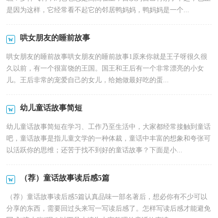
是因为这样，它经常看不起它的邻居鸭妈妈，鸭妈妈是一个...
哄女朋友的睡前故事
哄女朋友的睡前故事哄女朋友的睡前故事1原来你就是王子呀很久很
久以前，有一个很富饶的王国。国王和王后有一个非常漂亮的小女
儿。王后非常的宠爱自己的女儿，给她做最好吃的蛋...
幼儿童话故事简短
幼儿童话故事简短在学习、工作乃至生活中，大家都经常接触到童话
吧，童话故事是指儿童文学的一种体裁，童话中丰富的想象和夸张可
以活跃你的思维；还苦于找不到好的童话故事？下面是小...
（荐）童话故事读后感5篇
（荐）童话故事读后感5篇认真品味一部名著后，想必你有不少可以
分享的东西，需要回过头来写一写读后感了。怎样写读后感才能避免