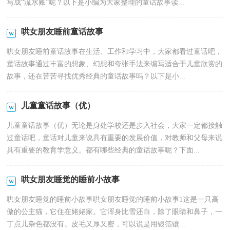
写成“流水账”呢？以下是小编为大家整理的童话故事读...
哄女朋友睡前童话故事
哄女朋友睡前童话故事在生活、工作和学习中，大家都看过童话吧，
童话故事通过丰富的想象、幻想和夸张手法来编写适合于儿童欣赏的
故事，还在苦苦寻找优秀经典的童话故事吗？以下是小...
儿童童话故事（优）
儿童童话故事（优）无论是身处学校还是步入社会，大家一定都接触
过童话吧，童话对儿童来说具有重要的发展价值，对教师和父母来说
具有重要的教育学意义。都有哪些经典的童话故事呢？下面...
哄女朋友睡觉的睡前小故事
哄女朋友睡觉的睡前小故事哄女朋友睡觉的睡前小故事1这是一只高
傲的公主猫，它住在姥姥家。它浑身比雪还白，除了眼睛和鼻子，一
丁点儿杂色都没有。皮毛又厚又密，可以说是用银箔镶...