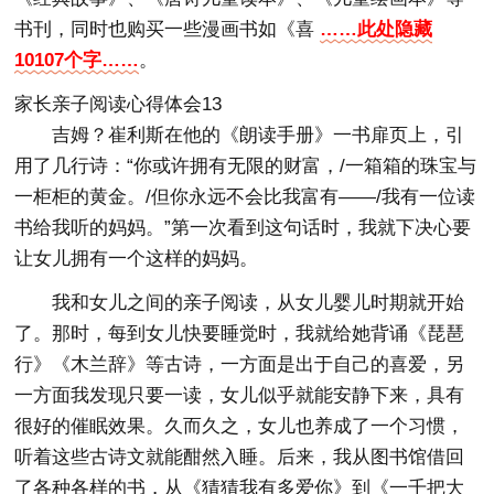
书刊，同时也购买一些漫画书如《喜
……此处隐藏
10107个字……
。
家长亲子阅读心得体会13
吉姆？崔利斯在他的《朗读手册》一书扉页上，引
用了几行诗：“你或许拥有无限的财富，/一箱箱的珠宝与
一柜柜的黄金。/但你永远不会比我富有——/我有一位读
书给我听的妈妈。”第一次看到这句话时，我就下决心要
让女儿拥有一个这样的妈妈。
我和女儿之间的亲子阅读，从女儿婴儿时期就开始
了。那时，每到女儿快要睡觉时，我就给她背诵《琵琶
行》《木兰辞》等古诗，一方面是出于自己的喜爱，另
一方面我发现只要一读，女儿似乎就能安静下来，具有
很好的催眠效果。久而久之，女儿也养成了一个习惯，
听着这些古诗文就能酣然入睡。后来，我从图书馆借回
了各种各样的书，从《猜猜我有多爱你》到《一千把大