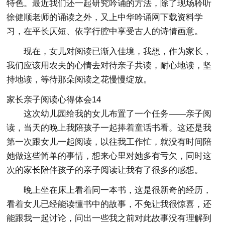
特色。最近我们还一起研究吟诵的方法，除了现场聆听
徐健顺老师的诵读之外，又上中华吟诵网下载资料学
习，在平长仄短、依字行腔中享受古人的诗情画意。
现在，女儿对阅读已渐入佳境，我想，作为家长，
我们应该用农夫的心情去对待亲子共读，耐心地读，坚
持地读，等待那朵阅读之花慢慢绽放。
家长亲子阅读心得体会14
这次幼儿园给我的女儿布置了一个任务——亲子阅
读，当天的晚上我陪孩子一起捧着童话书看。这还是我
第一次跟女儿一起阅读，以往我工作忙，就没有时间陪
她做这些简单的事情，想来心里对她多有亏欠，同时这
次的家长陪伴孩子的亲子阅读让我有了很多的感想。
晚上坐在床上看着同一本书，这是很新奇的经历，
看着女儿已经能读懂书中的故事，不免让我很惊喜，还
能跟我一起讨论，问出一些我之前对此故事没有理解到