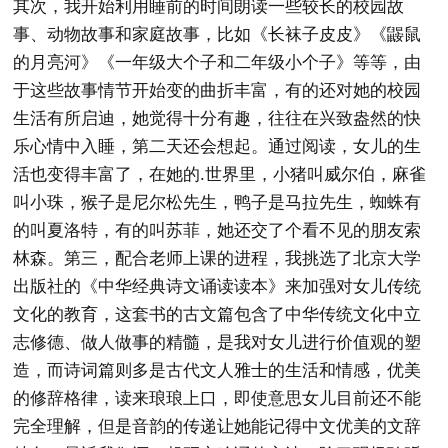
其次，我开始利用睡前的时间朗读一些较长的校园故
事、动物故事和家庭故事，比如《长袜子皮皮》《鼹鼠
的月亮河》《一年级大个子和二年级小个子》等等，由
于这些故事情节开始变的曲折丰富，有的还对她的校园
生活有所启迪，她觉得十分有趣，往往在兴致盎然的快
乐心情中入睡，第二天还会想起。通过阅读，女儿的生
活也变得丰富了，在她的.世界里，小猪叫威尔伯，麻雀
叫小珠，猴子是尼尔松先生，鸭子是马拉先生，蜘蛛有
的叫夏洛特，有的叫苏菲，她还交了个看不见的朋友索
林森。第三，配合老师上课的进程，我挑选了北京大学
出版社的《中华经典诗文诵读读本》来加强对女儿传统
文化的教育，这套书的古文篇包含了中华传统文化中立
志修德、做人做事的精髓，是我对女儿进行价值观的塑
造，而诗词篇则多是古代文人雅士的生活和情感，优美
的修辞格律，读来琅琅上口，即使意思女儿目前还不能
完全理解，但是音韵的传递让她能记得中文优美的文辞