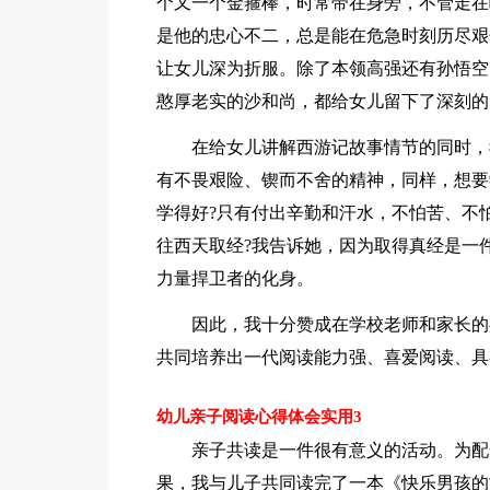
个又一个金箍棒，时常带在身旁，不管走在
是他的忠心不二，总是能在危急时刻历尽艰
让女儿深为折服。除了本领高强还有孙悟空
憨厚老实的沙和尚，都给女儿留下了深刻的
在给女儿讲解西游记故事情节的同时，
有不畏艰险、锲而不舍的精神，同样，想要
学得好?只有付出辛勤和汗水，不怕苦、不
往西天取经?我告诉她，因为取得真经是一
力量捍卫者的化身。
因此，我十分赞成在学校老师和家长的
共同培养出一代阅读能力强、喜爱阅读、具
幼儿亲子阅读心得体会实用3
亲子共读是一件很有意义的活动。为配
果，我与儿子共同读完了一本《快乐男孩的