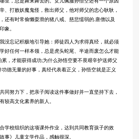
哪里，总是舞来舞去的。女儿佩服孙悟空还有一个原因
辛、打败妖魔鬼怪，救出师父，他对师父的忠心耿耿，
，还有时常偷懒耍滑的猪八戒、慈悲懦弱的.唐僧以及
印象。
我没忘记积极地引导她：师徒四人为求得真经，就必须
学好任何一样本领，总是虎头蛇尾、半途而废怎么才能
怕累，才能获得成功;为什么孙悟空要不畏艰辛护送师父
件功德无量的好事，真经代表着正义，孙悟空就是正义
共同努力下，把亲子阅读这件事做好并一直坚持下去，
有较高文化素养的新人。
合学校组织的这项课外作业，达到共同教育孩子的效
故事》儿童文学作品，感触很深。